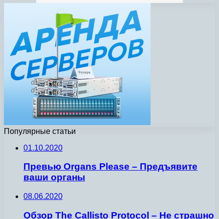
Популярные статьи
01.10.2020
Превью Organs Please – Предъявите
ваши органы
08.06.2020
Обзор The Callisto Protocol – Не страшно